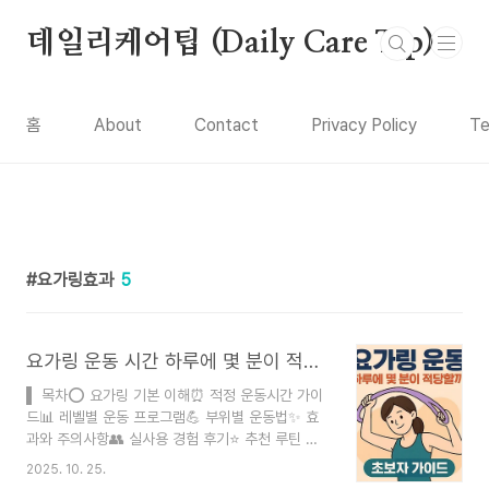
본문 바로가기
데일리케어팁 (Daily Care Tip)
홈
About
Contact
Privacy Policy
Te
요가링효과
5
요가링 운동 시간 하루에 몇 분이 적당할까? 초보자 가이드
▌ 목차⭕ 요가링 기본 이해⏰ 적정 운동시간 가이
드📊 레벨별 운동 프로그램💪 부위별 운동법✨ 효
과와 주의사항👥 실사용 경험 후기⭐ 추천 루틴 정
리❓ FAQ작성자 데일리닥 ｜ 블로거검증 절차 공식
2025. 10. 25.
자료 문서 및 웹서칭게시일 2025-10-25 최종수