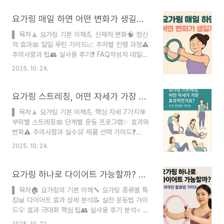
정 2025-10-25광고·협찬 없음(자비 구매) 오류
신고 이메일 사용안함요가링은 필라테스 링이라고
요가링 매일 하면 어떤 변화가 생길까? 30일 체험 가이드
도 불리는 운동 도구로, 전신 근력 강화와 유연성 향
▌ 목차🧘 요가링 기본 이해💪 신체적 변화🧠 정신
상에 탁월한 효과가 있어요. 특히 코어 근육을 집중
적 효과📅 일일 루틴 가이드📈 주차별 진행 과정⚠️
적으로 단련할 수 있어서 최근 홈트레이닝 필수템으
주의사항과 팁👥 실사용 후기❓ FAQ작성자 데일리
로 자리잡았답니다. 하루에 몇 분씩 운동해야 효과
닥 ｜ 블로거검증 절차 공식자료 문서 및 웹서칭게
적인지, 어떻게 시작해야 하는지 궁금하신 분들을
2025. 10. 24.
시일 2025-10-23 최종수정 2025-10-23광고·
위해 상세하게 정리해봤어요. 요가링 운동은 짧은
협찬 없음(자비 구매) 오류 신고 이메일 사용안함요
시간에도 높은 운동 효과를 볼 수 있다는 장점이 있
가링은 최근 홈트레이닝 열풍과 함께 주목받고 있는
요가링 스트레칭, 어떤 자세가 가장 효과적인가요? 전신 운동법 가이드
어요. 일반적으..
운동 도구예요. 필라테스 링이라고도 불리는 이 도
▌ 목차🧘 요가링 기본 이해💪 핵심 자세 7가지🎯
구는 탄성 저항을 이용해 근력 강화와 체형 교정에
부위별 스트레칭📅 단계별 운동 프로그램✨ 효과와
도움을 주는데요. 매일 꾸준히 사용하면 놀라운 변
변화⚠️ 주의사항과 실수🛒 제품 선택 가이드❓
화를 경험할 수 있답니다. 요가링의 가장 큰 장점은
FAQ작성자 데일리닥 | 블로거검증 절차 공식자료
작고 가벼워서 집 어디서나 운동할 수 있다는 거예
2025. 10. 24.
문서 및 웹서칭게시일 2025-10-23 최종수정
요. 무게는 보통 300-500g 정도로 가방에 넣고
2025-10-23광고·협찬 없음 이메일 사용 안함요가
다니기도 편하고, 가격도 2-5만원대로 부담스..
링은 최근 홈트레이닝 필수 아이템으로 떠오른 운동
요가링 하나로 다이어트 가능할까? 효과적인 활용법 가이드
도구예요. 필라테스 링이라고도 불리는 이 도구는
▌ 목차🏠 요가링의 기본 이해🔧 요가링 종류별 특
탄성 저항을 이용해 근력 강화와 스트레칭을 동시에
징📊 다이어트 효과 상세 분석📝 실전 운동법 가이
할 수 있답니다. 특히 작은 공간에서도 전신 운동이
드💡 효과 극대화 핵심 팁👥 실사용 후기 분석⭐ 추
가능해서 많은 분들이 찾고 있어요. 요가링 스트레
천 운동 프로그램❓ FAQ작성자 데일리닥 ｜ 블로거
칭의 가장 큰 장점은 일반 스트레칭보다 깊은 근육
2025. 10. 22.