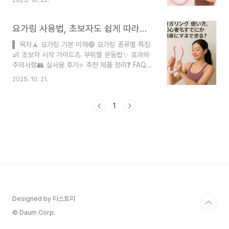
검증 절차 공식자료 문서 및 웹서칭게시일 2025-
까지 자극할 수 있다는 거예요. 링의 저항력을 이용
10-21 최종수정 2025-10-21광고·협찬 없음 오류
하면 평소 쓰지 않던 속근육까지 활성화되면서 자세
신고 사용안함요가링은 최근 다이어트와 체형 교정
요가링 사용법, 초보자도 쉽게 따라할 수 있을까?
교정과..
운동기구로 큰 인기를 얻고 있어요. 작고 가벼운 링
▌ 목차🧘 요가링 기본 이해🔵 요가링 종류별 특징
하나로 전신 운동이 가능하다는 점에서 많은 분들이
👶 초보자 시작 가이드💪 부위별 운동법✨ 효과와
관심을 가지고 계시죠. 특히 집에서 간편하게 운동
주의사항👥 실사용 후기⭐ 추천 제품 정리❓ FAQ작
하고 싶은 분들에게 요가링은 정말 매력적인 선택지
성자 데일리닥 ｜ 블로거검증 절차 공식자료 문서
가 되고 있답니다. 요가링을 활용한 다이어트는 단
2025. 10. 21.
및 웹서칭게시일 2025-10-21 최종수정 2025-
순히 살을 빼는 것을 넘어서 근력 강화와 유연성 향
10-21광고·협찬 없음 오류 신고 사용안함요가링은
상, 그리고 체형 교정까지 다양한 효과를 기대할 ..
최근 홈트레이닝 열풍과 함께 주목받고 있는 운동
1
도구예요. 작고 가벼우면서도 전신 근력 운동이 가
능하다는 점에서 많은 분들이 관심을 갖고 계신데
요. 특히 초보자분들도 쉽게 시작할 수 있다는 장점
이 있어요. 요가링은 원형 또는 타원형의 탄성 있는
링 형태로, 필라테스 링이라고도 불려요. 주로 내전
근, 코어, 상체 근력 강화에 효과적이며, 작은 공간
에서도 다양한 운동이 가능해 집에서 운동하기에 최
적화된..
Designed by 티스토리
© Daum Corp.