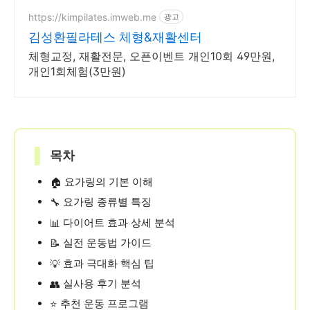
https://kimpilates.imweb.me
광고
김성환필라테스 체형&재활센터
체형교정, 재활전문, 오픈이벤트 개인10회 49만원,
개인1회체험(3만원)
▌
목차
요가링의 기본 이해
🏠
요가링 종류별 특징
🔧
다이어트 효과 상세 분석
📊
실전 운동법 가이드
📝
효과 극대화 핵심 팁
💡
실사용 후기 분석
👥
추천 운동 프로그램
⭐