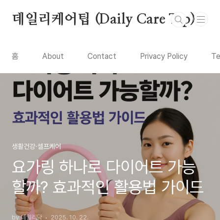
본문 바로가기
데일리케어팁 (Daily Care Tip)
홈
About
Contact
Privacy Policy
Te
생활건강·셀프케어
요가링 하나로 다이어트 가능
할까? 효과적인 활용법 가이드
by 데일리닥
2025. 10. 22.