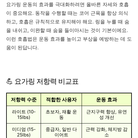
요가링 운동의 효과를 극대화하려면 올바른 자세와 호흡
이 중요해요. 동작을 수행할 때는 코어 근육을 항상 의식
하고, 호흡은 규칙적으로 유지해야 해요. 링을 누를 때 숨
을 내쉬고, 이완할 때 숨을 들이마시는 것이 기본이에요.
이런 호흡법은 운동 효과를 높이고 부상을 예방하는 데 도
움이 된답니다.
💪 요가링 저항력 비교표
저항력 수준
적합한 사용자
운동 효과
라이트 (10-
초보자, 재활 운
근지구력 향상, 유연
15lbs)
동
성 개선
미디엄 (15-
중급자, 일반 다
근력 강화, 체지방 감
25lbs)
이어트
소