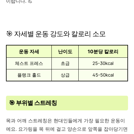
이랍니다. 💪
🎯 자세별 운동 강도와 칼로리 소모
운동 자세
난이도
10분당 칼로리
체스트 프레스
초급
25-30kcal
플랭크 홀드
상급
45-50kcal
🎯 부위별 스트레칭
목과 어깨 스트레칭은 현대인들에게 가장 필요한 운동이
에요. 요가링을 목 뒤에 걸고 양손으로 앞쪽을 잡아당기면