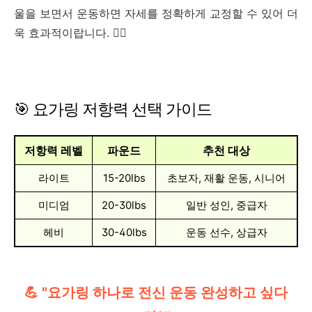
울을 보면서 운동하면 자세를 정확하게 교정할 수 있어 더
욱 효과적이랍니다. 🧘‍♀️
🎯 요가링 저항력 선택 가이드
저항력 레벨
파운드
추천 대상
라이트
15-20lbs
초보자, 재활 운동, 시니어
미디엄
20-30lbs
일반 성인, 중급자
헤비
30-40lbs
운동 선수, 상급자
💪 "요가링 하나로 전신 운동 완성하고 싶다