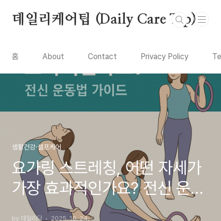
본문 바로가기
데일리케어팁 (Daily Care Tip)
홈
About
Contact
Privacy Policy
Te
생활건강·셀프케어
요가링 스트레칭, 어떤 자세가
가장 효과적인가요? 전신 운동
법 가이드
by 데일리닥
2025. 10. 24.