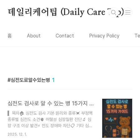
본문 바로가기
데일리케어팁 (Daily Care Tip)
홈
About
Contact
Privacy Policy
Te
심전도로알수있는병
1
심전도 검사로 알 수 있는 병 15가지 가이드
▌ 목차🏠 심전도 검사 기본 원리와 종류💓 부정맥
종류별 심전도 소견🫀 허혈성 심장질환 진단🔬 심
장 구조 이상 발견⚡ 전도 장애와 차단📋 기타 심전
도로 알 수 있는 질환❓ FAQ📝 작성자 소개 및 정보
2025. 12. 1.
출처작성자: 데일리닥직업: 건강정보 블로거이메일: