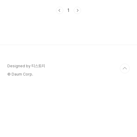
earnspot@naver.com검증 방법: 대한심장학회,
국민건강보험공단, 세계심장연맹(WHF) 공식 자료
1
및 의학 문헌 교차 검증정보 출처: 공식 의료기관 자
료, 학술 논문, 전문의 가이드라인 기반게시일:
2025-12-01 | 최종수정: 2025-12-01광고·협찬:
없음 심전도 검사는 심장의 전기적 활동을 그래프로
기록하는 가장 기본적이면서도 중요한 심장 검사예
요. 가슴에 전극을 붙이고 몇 분 만에 심장의 리듬,
속도, 전기 신호의 흐름을..
Designed by 티스토리
© Daum Corp.