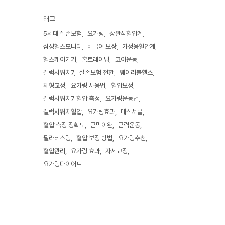
태그
5세대 실손보험
요가링
상완식혈압계
삼성헬스모니터
비급여 보장
가정용혈압계
헬스케어기기
홈트레이닝
코어운동
갤럭시워치7
실손보험 전환
웨어러블헬스
체형교정
요가링 사용법
혈압보정
갤럭시워치7 혈압 측정
요가링운동법
갤럭시워치혈압
요가링효과
매직서클
혈압 측정 정확도
근막이완
근력운동
필라테스링
혈압 보정 방법
요가링추천
혈압관리
요가링 효과
자세교정
요가링다이어트