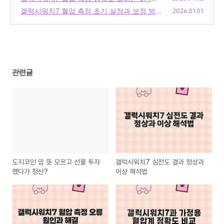
팁
갤럭시워치7 혈압 측정 초기 설정과 보정 방법
(0)
2026.01.01
(0)
관련글
도지코인 밈 뜻 모르고 선물 투자
갤럭시워치7 심전도 결과 정상과
했다가 청산?
이상 해석법