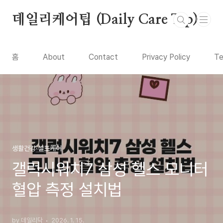
본문 바로가기
데일리케어팁 (Daily Care Tip)
홈
About
Contact
Privacy Policy
Te
생활건강·셀프케어
갤럭시워치7 삼성 헬스 모니터
혈압 측정 설치법
by 데일리닥
2026. 1. 15.