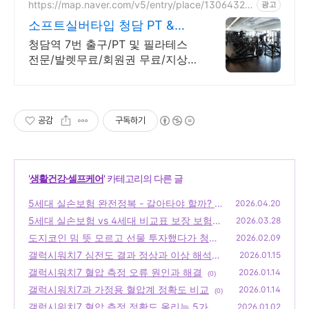
https://map.naver.com/v5/entry/place/13064326
광고
64
소프트실버타입 청담 PT &
PILATES
청담역 7번 출구/PT 및 필라테스
전문/발렛무료/회원권 무료/지상 3
층
공감
구독하기
'
생활건강·셀프케어
' 카테고리의 다른 글
5세대 실손보험 완전정복 - 갈아타야 할까? 말
2026.04.20
아야 할까? (2026 최신)
5세대 실손보험 vs 4세대 비교표 보장 보험료
(0)
2026.03.28
자기부담률 총정리
도지코인 밈 뜻 모르고 선물 투자했다가 청산?
(0)
2026.02.09
갤럭시워치7 심전도 결과 정상과 이상 해석법
(0)
2026.01.15
갤럭시워치7 혈압 측정 오류 원인과 해결
(0)
2026.01.14
(0)
갤럭시워치7과 가정용 혈압계 정확도 비교
2026.01.14
(0)
갤럭시워치7 혈압 측정 정확도 올리는 5가지
2026.01.02