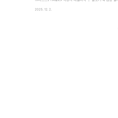
통신사 가이드라인 교차 검증📅 게시일 2025-12-01 최종수
2025. 12. 2.
류 신고 earnspot@naver.com 📚 정보 출처본 글의 
식 지원 문서, Google 계정 고객센터, 이동통신 3사(SKT
며, 실제 사용자 리뷰와 커뮤니티 경험담을 종합 분석했..