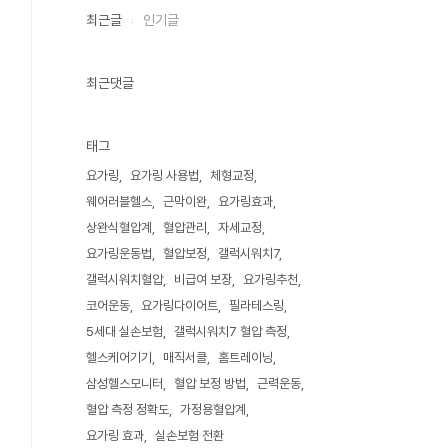
최근글
인기글
최근댓글
태그
요가링
요가링 사용법
체형교정
웨어러블헬스
근막이완
요가링효과
상완식혈압계
혈압관리
자세교정
요가링운동법
혈압보정
갤럭시워치7
갤럭시워치혈압
비급여 보장
요가링추천
코어운동
요가링다이어트
필라테스링
5세대 실손보험
갤럭시워치7 혈압 측정
헬스케어기기
매직서클
홈트레이닝
삼성헬스모니터
혈압 보정 방법
근력운동
혈압 측정 정확도
가정용혈압계
요가링 효과
실손보험 전환