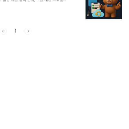
정 2025-12-01📢 광고·협찬 없음 📧 오
정보는 삼성전자 공식 지원 페이지, Apple 공
·KT·LG U+) 공식 가이드를 근거로 정리했으
1