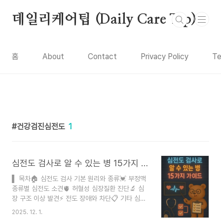
본문 바로가기
데일리케어팁 (Daily Care Tip)
홈
About
Contact
Privacy Policy
Te
건강검진심전도
1
심전도 검사로 알 수 있는 병 15가지 가이드
▌ 목차🏠 심전도 검사 기본 원리와 종류💓 부정맥
종류별 심전도 소견🫀 허혈성 심장질환 진단🔬 심
장 구조 이상 발견⚡ 전도 장애와 차단📋 기타 심전
도로 알 수 있는 질환❓ FAQ📝 작성자 소개 및 정보
2025. 12. 1.
출처작성자: 데일리닥직업: 건강정보 블로거이메일: