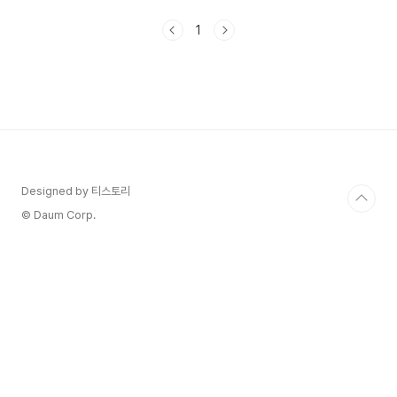
earnspot@naver.com검증 방법: 대한심장학회,
국민건강보험공단, 세계심장연맹(WHF) 공식 자료
1
및 의학 문헌 교차 검증정보 출처: 공식 의료기관 자
료, 학술 논문, 전문의 가이드라인 기반게시일:
2025-12-01 | 최종수정: 2025-12-01광고·협찬:
없음 심전도 검사는 심장의 전기적 활동을 그래프로
기록하는 가장 기본적이면서도 중요한 심장 검사예
요. 가슴에 전극을 붙이고 몇 분 만에 심장의 리듬,
속도, 전기 신호의 흐름을..
Designed by 티스토리
© Daum Corp.